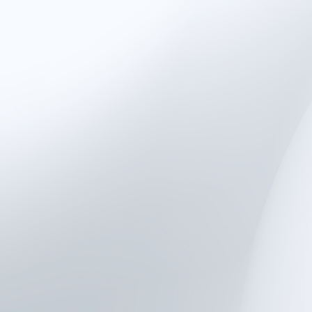
临床验证
— 用于医院、康复
诊所，并在同行评审的医学
文献中得到验证
实时生物反馈
— 通过视觉反
馈吸引患者参与，用于运动
再教育和治疗性练习
客观且可重复的测量
— 随时
间追踪患者的力量、平衡、
活动能力和神经肌肉表现
轻松数据导出
— 导出清晰、
结构化的数据
（CSV/Excel），用于文档记
录、进展记录或跨学科护理
方案定制
— 使用内置的临床