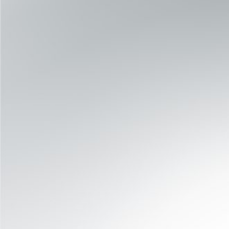
无线且轻便
专为临床和运动环境中的完全活动自由而设计。
轻松集成
与 Kinvent App 无缝配对，实现即时数据可视化
和报告生成。