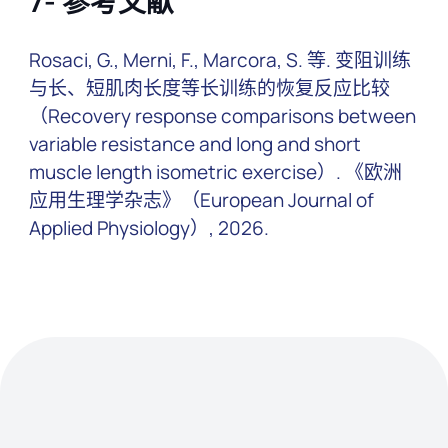
7- 参考文献
Rosaci, G., Merni, F., Marcora, S. 等. 变阻训练
与长、短肌肉长度等长训练的恢复反应比较
（Recovery response comparisons between
variable resistance and long and short
muscle length isometric exercise）. 《欧洲
应用生理学杂志》（European Journal of
Applied Physiology）, 2026.