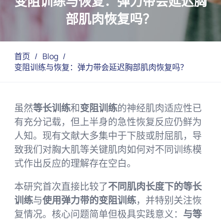
变阻训练与恢复：弹力带会延迟胸
部肌肉恢复吗？
首页
/
Blog
/
变阻训练与恢复：弹力带会延迟胸部肌肉恢复吗？
虽然
等长训练
和
变阻训练
的神经肌肉适应性已
有充分记载，但上半身的急性恢复反应仍鲜为
人知。现有文献大多集中于下肢或肘屈肌，导
致我们对胸大肌等关键肌肉如何对不同训练模
式作出反应的理解存在空白。
本研究首次直接比较了
不同肌肉长度下的等长
训练
与
使用弹力带的变阻训练
，并特别关注恢
复情况。核心问题简单但极具实践意义：
与等