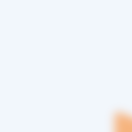
 información de productos, folletos o
de solicitud para clientes.
ido
(Obligatorio)
ono
(Obligatorio)