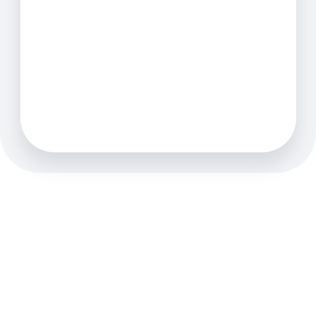
saltos verticales. Proporcionan datos
objetivos para medir la fuerza, la potencia, la
calidad del movimiento y las asimetrías, tanto
en rehabilitación como en preparación física.
Más información