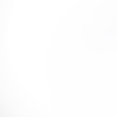
Las 3D Deltas son la opción más avanzada
para el análisis
multidireccional
del
movimiento. Además de los saltos verticales,
son ideales para evaluar saltos laterales,
saltos horizontales y cambios de dirección.
IDEALES PARA:
Análisis avanzado de saltos
Evaluación de fuerzas laterales y
horizontales
Evaluación de cambios de dirección
Rendimiento deportivo de alto nivel
Expertos que necesitan el nivel de
análisis más profundo