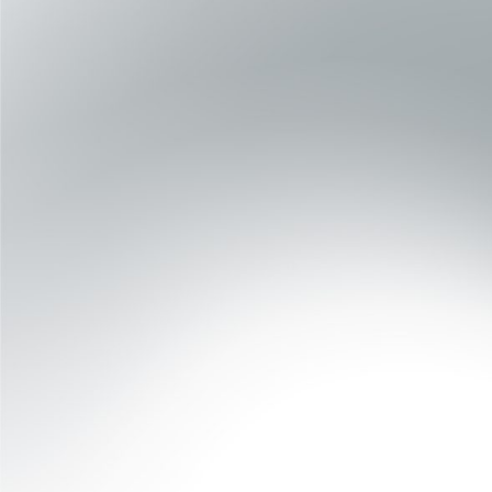
Las K-Force Plates son ideales para la
rehabilitación, la evaluación del equilibrio y
las pruebas funcionales
. Permiten medir
asimetrías, distribución de la carga y datos de
fuerza mediante protocolos simples y
eficaces para la práctica diaria.
IDEALES PARA:
Equilibrio y control postural
Asimetrías de carga
Pruebas funcionales
Clínicas y profesionales que buscan
una amplia variedad de pruebas
esenciales