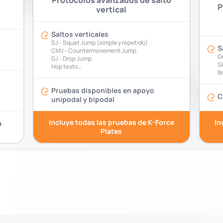
Protocolos avanzados de salto
P
vertical
Saltos verticales
SJ - Squat Jump (simple y repetido)
S
CMJ - Countermovement Jump
D
DJ - Drop Jump
S
Hop tests…
B
Pruebas disponibles en apoyo
C
unipodal y bipodal
Incluye todas las pruebas de K-Force
In
a
Plates