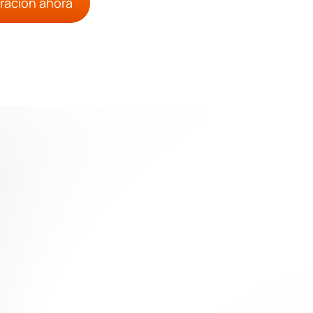
ración ahora
3D Deltas