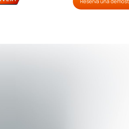
Reserva una demost
K-Deltas y K-Deltas XL