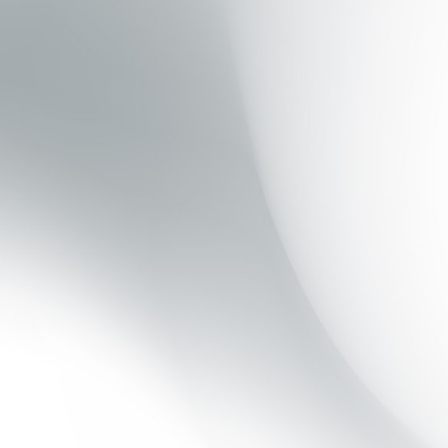
Las K-Deltas están diseñadas para
profesionales que quieren ir más allá en el
análisis de los
saltos verticales
. Son ideales
para evaluar la fuerza explosiva, la estrategia
de salto y las asimetrías, tanto en rendimiento
deportivo como en readaptación.
IDEALES PARA:
Análisis de saltos verticales
Perfilado de fuerza explosiva
Seguimiento de atletas y pacientes
Clínicas, centros de rendimiento y
equipos deportivos
Más información sobre K-Deltas