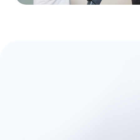
Una nueva era 
Del enfoque su