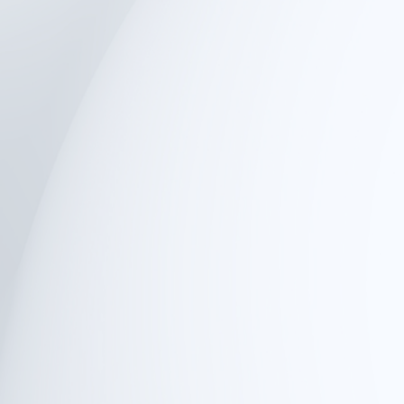
squeléticas y neuromusculares tradicio
ón visual o síntomas informados por el p
er de precisión y reproducibilidad. Con
de nivel médico, conectadas y objetivas 
 fuerza muscular, movilidad articular, equ
ntes y repetibles para comparar el esta
agnósticos precisos, estratificación de 
a mejorar la comunicación con pacientes 