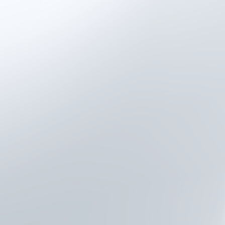
Las evaluaciones musculoe
pruebas manuales, inspecci
estos métodos pueden carec
disponen de herramientas 
Mediciones objetivas de
Evaluaciones consiste
intervención.
Datos que respaldan di
de tratamientos.
Informes visuales par
interdisciplinarios.