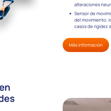
alteraciones neur
Sensor de movimien
del movimiento; id
casos de rigidez a
Más información
 en
ades