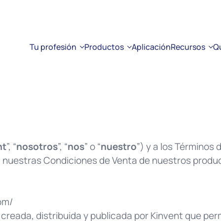
Tu profesión
Productos
Aplicación
Recursos
Q
nt
”, “
nosotros
”, “
nos
” o “
nuestro
”) y a los Términos 
a nuestras Condiciones de Venta de nuestros produ
om/
n creada, distribuida y publicada por Kinvent que per