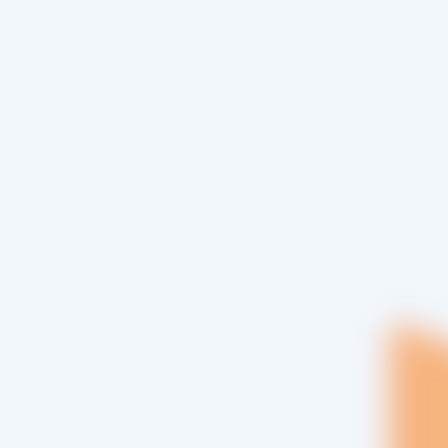
 d’informations produit, de brochures
Nécessaire)
phone
(Nécessaire)
postal
(Nécessaire)