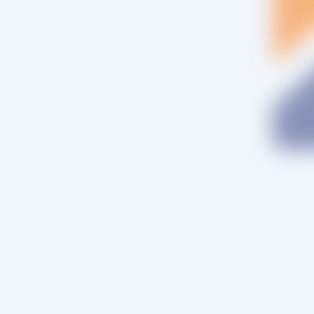
 avez-vous prévu de vous équiper
essaire)
ssaire)