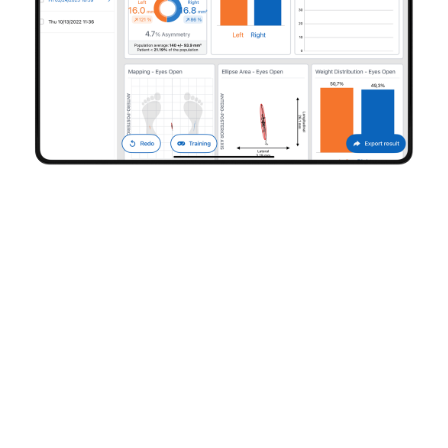
Redéfinissez les
standards du RTP
La rechute n’est pas une
fatalité — elle est souvent