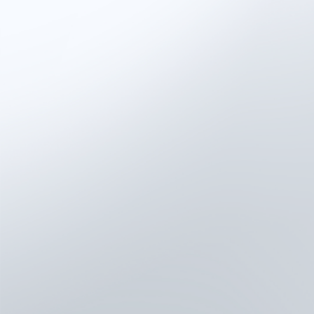
L’époque où l’on autorisait un
athlète à revenir uniquement en
fonction du temps écoulé ou du
ressenti subjectif est révolue.
Une stratégie complète de RTP
exige désormais :
Des références objectives
de force
Un profilage de la
puissance et des
asymétries
Des tests de préparation
neuromusculaire
Une gestion progressive
des charges