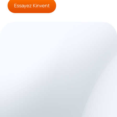
Essayez Kinvent
Pourquoi choisir
Kinvent pour vos
évaluations spécifiques
à la pathologie
L’écosystème Kinvent est conçu
pour apporter précision,
motivation et clarté à votre
pratique quotidienne.